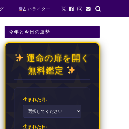
グ
占いライター
今年と今日の運勢
運命の扉を開く
無料鑑定
生まれた月:
生まれた日: