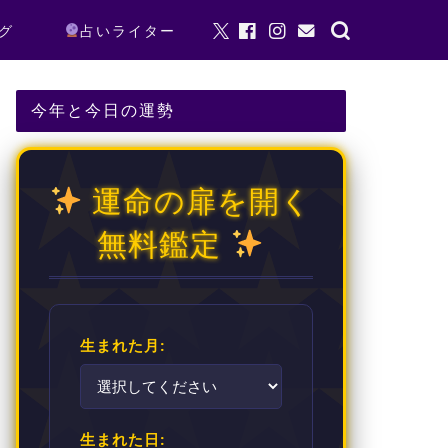
グ
占いライター
今年と今日の運勢
運命の扉を開く
無料鑑定
生まれた月:
生まれた日: