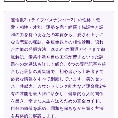
運命数2（ライフパスナンバー2）の性格・恋
愛・相性・才能・運勢を完全網羅！協調性と調
和の力を持つあなたの本質から、愛され上手に
なる恋愛の秘訣、各運命数との相性診断、隠れ
た才能の発掘方法、2025年の開運ガイドまで徹
底解説。優柔不断や自己主張が苦手といった課
題への対処法も詳しく紹介。6つの専門記事を統
合した最新の総集編で、初心者から上級者まで
必要な情報をすべて網羅しています。美的セン
ス、共感力、カウンセリング能力など運命数2特
有の才能を最大限に活かし、健康的な人間関係
を築き、幸せな人生を送るための完全ガイド。
自分の価値を認め、調和を保ちながら輝く方法
を具体的に解説します。