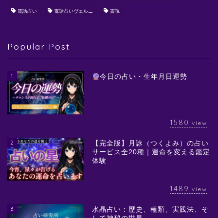
電話占い
電話占いヴェルニ
霊視
Popular Post
1
今日の占い・生年月日運勢
1580
view
2
【完全版】月詠（つくよみ）の占い
サービス全20種｜運命を変える鑑定
体験
1489
view
3
水晶占い：歴史、種類、実践法、そ