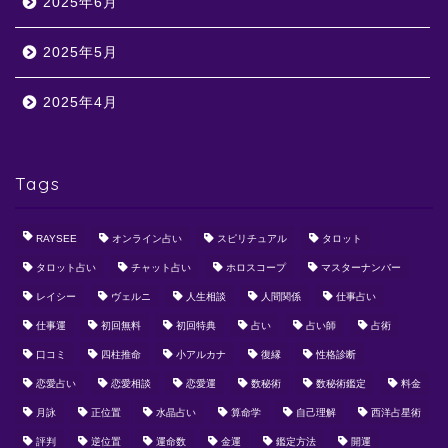
2025年6月
2025年5月
2025年4月
Tags
RAYSEE
オンライン占い
スピリチュアル
タロット
タロット占い
チャット占い
ホロスコープ
マスターナンバー
レイシー
ヴェルニ
人生相談
人間関係
仕事占い
仕事運
初回無料
初回特典
占い
占い師
占術
口コミ
四柱推命
小アルカナ
復縁
性格診断
恋愛占い
恋愛相談
恋愛運
数秘術
数秘術鑑定
料金
月詠
正位置
水晶占い
算命学
自己理解
西洋占星術
評判
逆位置
運命数
金運
鑑定方法
開運