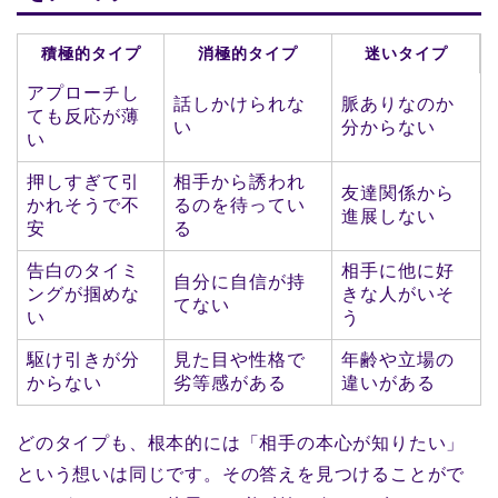
積極的タイプ
消極的タイプ
迷いタイプ
アプローチし
話しかけられな
脈ありなのか
ても反応が薄
い
分からない
い
押しすぎて引
相手から誘われ
友達関係から
かれそうで不
るのを待ってい
進展しない
安
る
告白のタイミ
相手に他に好
自分に自信が持
ングが掴めな
きな人がいそ
てない
い
う
駆け引きが分
見た目や性格で
年齢や立場の
からない
劣等感がある
違いがある
どのタイプも、根本的には「相手の本心が知りたい」
という想いは同じです。その答えを見つけることがで