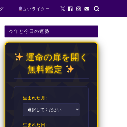
グ
占いライター
今年と今日の運勢
運命の扉を開く
無料鑑定
生まれた月:
生まれた日: