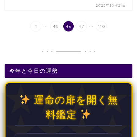
2025年10月21日
...
...
1
45
46
47
110
今年と今日の運勢
運命の扉を開く無
料鑑定