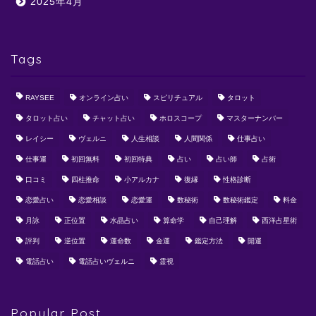
2025年4月
Tags
RAYSEE
オンライン占い
スピリチュアル
タロット
タロット占い
チャット占い
ホロスコープ
マスターナンバー
レイシー
ヴェルニ
人生相談
人間関係
仕事占い
仕事運
初回無料
初回特典
占い
占い師
占術
口コミ
四柱推命
小アルカナ
復縁
性格診断
恋愛占い
恋愛相談
恋愛運
数秘術
数秘術鑑定
料金
月詠
正位置
水晶占い
算命学
自己理解
西洋占星術
評判
逆位置
運命数
金運
鑑定方法
開運
電話占い
電話占いヴェルニ
霊視
Popular Post