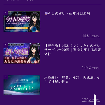
1
今日の占い・生年月日運勢
1581
view
2
【完全版】月詠（つくよみ）の占い
サービス全20種｜運命を変える鑑定
体験
1492
view
3
水晶占い：歴史、種類、実践法、そ
して神秘の世界
1043
view