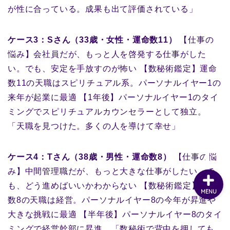
が性に合っている。成果も出て評価されている」
ケース3：Sさん（33歳・女性・運命数11）
【仕事の
悩み】会社員だが、もっと人を啓発する仕事がした
い。でも、安定を手放すのが怖い 【数秘術鑑定】運命
数11の天職はスピリチュアル系。パーソナルイヤー1の
来年が起業に最適 【1年後】パーソナルイヤー1のタイ
ミングでスピリチュアルカウンセラーとして独立。
「天職を見つけた。多くの人を導けて幸せ」
ケース4：Tさん（38歳・男性・運命数8）
【仕事の悩
み】中間管理職だが、もっと大きな仕事がしたい。で
も、どう進めばいいかわからない 【数秘術鑑定】運命
MENU
数8の天職は経営。パーソナルイヤー8の今年が昇進や
大きな挑戦に最適 【半年後】パーソナルイヤー8のタイ
ミングで経営幹部に昇進。「数秘術で背中を押しても