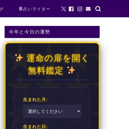
グ
占いライター
今年と今日の運勢
運命の扉を開く
無料鑑定
生まれた月:
生まれた日: