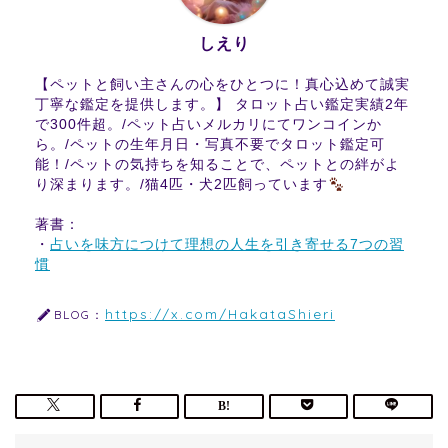
しえり
【ペットと飼い主さんの心をひとつに！真心込めて誠実
丁寧な鑑定を提供します。】 タロット占い鑑定実績2年
で300件超。/ペット占いメルカリにてワンコインか
ら。/ペットの生年月日・写真不要でタロット鑑定可
能！/ペットの気持ちを知ることで、ペットとの絆がよ
り深まります。/猫4匹・犬2匹飼っています
著書：
・
占いを味方につけて理想の人生を引き寄せる7つの習
慣
https://x.com/HakataShieri
BLOG：