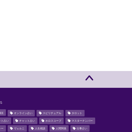
s
EE
オンライン占い
スピリチュアル
タロット
ット占い
チャット占い
ホロスコープ
マスターナンバー
シー
ヴェルニ
人生相談
人間関係
仕事占い