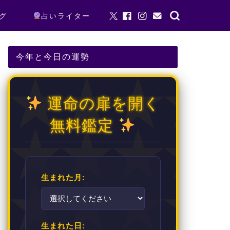
グ
占いライター
今年と今日の運勢
運命の扉を開く
無料鑑定
生まれた月:
生まれた日: