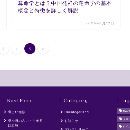
算命学とは？中国発祥の運命学の基本
概念と特徴を詳しく解説
日
2026年1月12日
3
4
5
6
Navi Menu
Category
Tag
RAYS
占い種類
Uncategorized
タロ
今日の占い・生年月
お知らせ
日運勢
レイ
プレスリリース