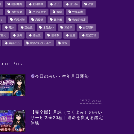
運
初回無料
初回特典
占い
占い師
占術
ミ
四柱推命
小アルカナ
復縁
性格診断
占い
恋愛相談
恋愛運
数秘術
数秘術鑑定
月詠
正位置
水晶占い
算命学
自己理解
占星術
評判
逆位置
運命数
金運
鑑定方法
電話占い
電話占いヴェルニ
霊視
ular Post
今日の占い・生年月日運勢
1577
view
【完全版】月詠（つくよみ）の占い
サービス全20種｜運命を変える鑑定
体験