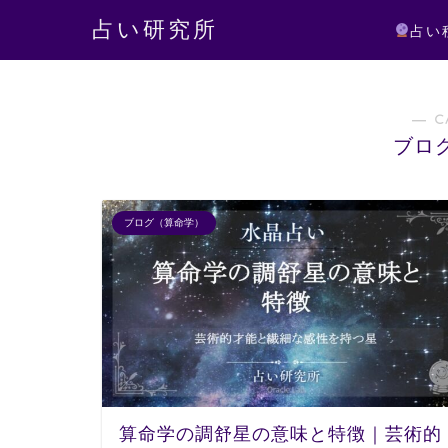
占い研究所
占い
― C
ブロ
ブログ（算命学）
算命学の調舒星の意味と特徴｜芸術的