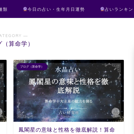
種類
今日の占い・生年月日運勢
占いランキン
ATEGORY ―
グ（算命学）
ブログ（算命学）
鳳閣星の意味と性格を徹底解説！算命