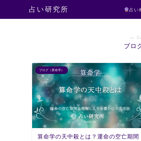
占い研究所
占い
― C
ブロ
ブログ（算命学）
算命学の天中殺とは？運命の空亡期間