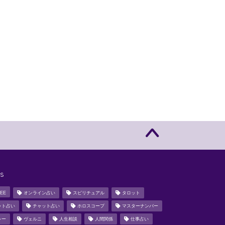
s
EE
オンライン占い
スピリチュアル
タロット
ット占い
チャット占い
ホロスコープ
マスターナンバー
シー
ヴェルニ
人生相談
人間関係
仕事占い