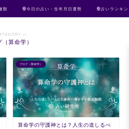
種類
今日の占い・生年月日運勢
占いランキン
ATEGORY ―
グ（算命学）
ブログ（算命学）
算命学の守護神とは？人生の道しるべ