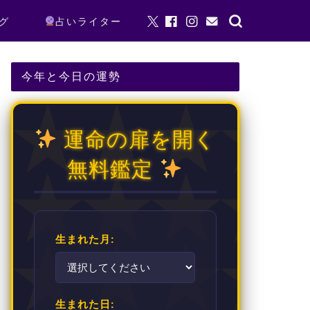
グ
占いライター
今年と今日の運勢
運命の扉を開く
無料鑑定
生まれた月:
生まれた日: