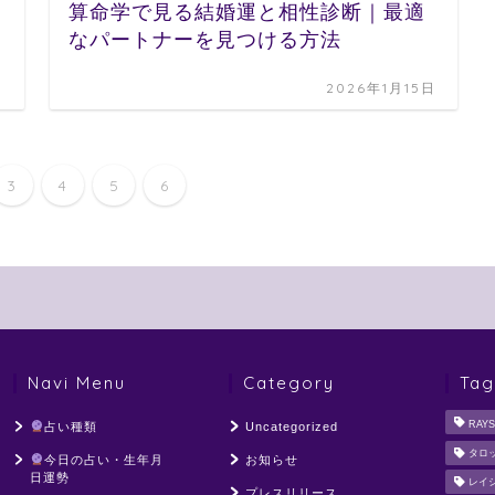
算命学で見る結婚運と相性診断｜最適
なパートナーを見つける方法
日
2026年1月15日
3
4
5
6
Navi Menu
Category
Tag
RAYS
占い種類
Uncategorized
タロ
今日の占い・生年月
お知らせ
日運勢
レイ
プレスリリース