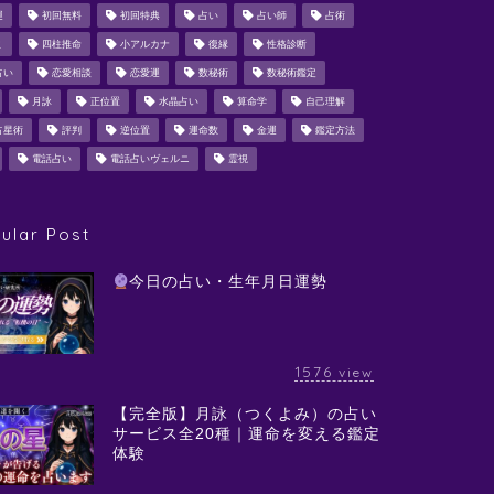
運
初回無料
初回特典
占い
占い師
占術
ミ
四柱推命
小アルカナ
復縁
性格診断
占い
恋愛相談
恋愛運
数秘術
数秘術鑑定
月詠
正位置
水晶占い
算命学
自己理解
占星術
評判
逆位置
運命数
金運
鑑定方法
電話占い
電話占いヴェルニ
霊視
ular Post
今日の占い・生年月日運勢
1576
view
【完全版】月詠（つくよみ）の占い
サービス全20種｜運命を変える鑑定
体験