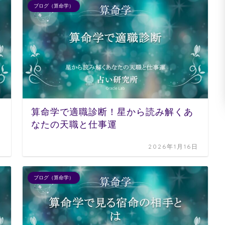
ブログ（算命学）
算命学で適職診断！星から読み解くあ
なたの天職と仕事運
日
2026年1月16日
ブログ（算命学）