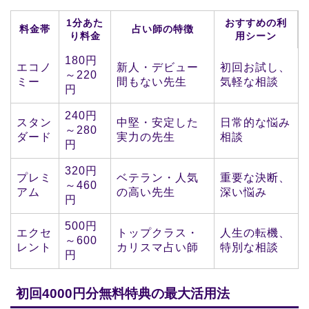
1分あた
おすすめの利
料金帯
占い師の特徴
り料金
用シーン
180円
エコノ
新人・デビュー
初回お試し、
～220
ミー
間もない先生
気軽な相談
円
240円
スタン
中堅・安定した
日常的な悩み
～280
ダード
実力の先生
相談
円
320円
プレミ
ベテラン・人気
重要な決断、
～460
アム
の高い先生
深い悩み
円
500円
エクセ
トップクラス・
人生の転機、
～600
レント
カリスマ占い師
特別な相談
円
初回4000円分無料特典の最大活用法