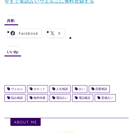
今すぐ電話占いヴェルニに無料登録する
共有:
Facebook
X
いいね:
ヴェルニ
タロット
人生相談
占い
恋愛相談
悩み相談
無料特典
電話占い
電話鑑定
霊感占い
ABOUT ME