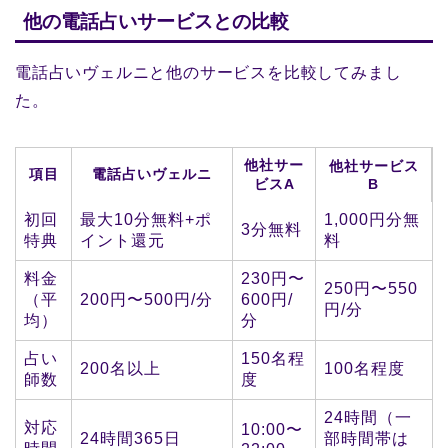
他の電話占いサービスとの比較
電話占いヴェルニと他のサービスを比較してみまし
た。
他社サー
他社サービス
項目
電話占いヴェルニ
ビスA
B
初回
最大10分無料+ポ
1,000円分無
3分無料
特典
イント還元
料
料金
230円〜
250円〜550
（平
200円〜500円/分
600円/
円/分
均）
分
占い
150名程
200名以上
100名程度
師数
度
24時間（一
対応
10:00〜
24時間365日
部時間帯は