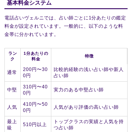
基本料金システム
電話占いヴェルニでは、占い師ごとに1分あたりの鑑定
料金が設定されています。一般的に、以下のような料
金帯に分かれています。
ラン
1分あたりの
特徴
ク
料金
200円〜30
比較的経験の浅い占い師や新人
通常
0円
占い師
310円〜40
中堅
実力のある中堅占い師
0円
410円〜50
人気
人気があり評価の高い占い師
0円
最上
トップクラスの実績と人気を持
510円以上
級
つ占い師