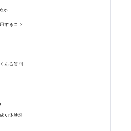
すめか
活用するコツ
よくある質問
）
た成功体験談