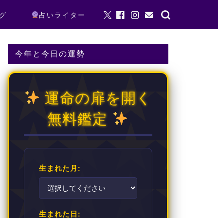
グ
占いライター
今年と今日の運勢
運命の扉を開く
無料鑑定
生まれた月:
生まれた日: