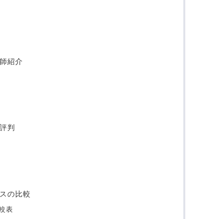
い師紹介
と評判
ビスの比較
較表