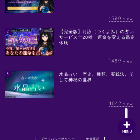
1580
view
2
【完全版】月詠（つくよみ）の占い
サービス全20種｜運命を変える鑑定
体験
1489
view
3
水晶占い：歴史、種類、実践法、そ
して神秘の世界
1042
view
MENU
プライバシーポリシー
免責事項