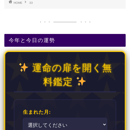
HOME
33
今年と今日の運勢
運命の扉を開く無
料鑑定
生まれた月: