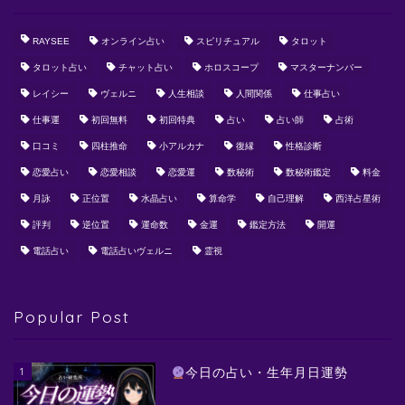
RAYSEE
オンライン占い
スピリチュアル
タロット
タロット占い
チャット占い
ホロスコープ
マスターナンバー
レイシー
ヴェルニ
人生相談
人間関係
仕事占い
仕事運
初回無料
初回特典
占い
占い師
占術
口コミ
四柱推命
小アルカナ
復縁
性格診断
恋愛占い
恋愛相談
恋愛運
数秘術
数秘術鑑定
料金
月詠
正位置
水晶占い
算命学
自己理解
西洋占星術
評判
逆位置
運命数
金運
鑑定方法
開運
電話占い
電話占いヴェルニ
霊視
Popular Post
1
今日の占い・生年月日運勢