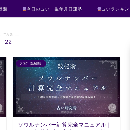
種類
今日の占い・生年月日運勢
占いランキン
― TAG ―
22
ブログ（数秘術）
ソウルナンバー計算完全マニュアル｜