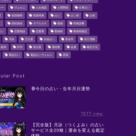
シー
ヴェルニ
人生相談
人間関係
仕事占い
運
初回無料
初回特典
占い
占い師
占術
ミ
四柱推命
小アルカナ
復縁
性格診断
占い
恋愛相談
恋愛運
数秘術
数秘術鑑定
月詠
正位置
水晶占い
算命学
自己理解
占星術
評判
逆位置
運命数
金運
鑑定方法
電話占い
電話占いヴェルニ
霊視
ular Post
今日の占い・生年月日運勢
1577
view
【完全版】月詠（つくよみ）の占い
サービス全20種｜運命を変える鑑定
体験