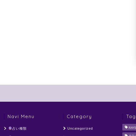
Navi Menu
Category
Tag
RAYS
占い種類
Uncategorized
タロ