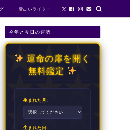
グ
占いライター
今年と今日の運勢
運命の扉を開く
無料鑑定
生まれた月:
生まれた日: