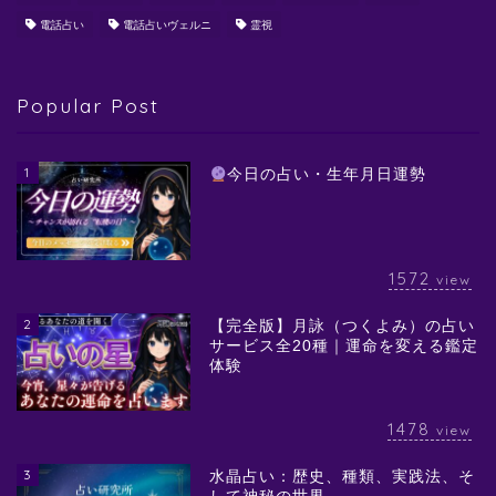
電話占い
電話占いヴェルニ
霊視
Popular Post
1
今日の占い・生年月日運勢
1572
view
2
【完全版】月詠（つくよみ）の占い
サービス全20種｜運命を変える鑑定
体験
1478
view
3
水晶占い：歴史、種類、実践法、そ