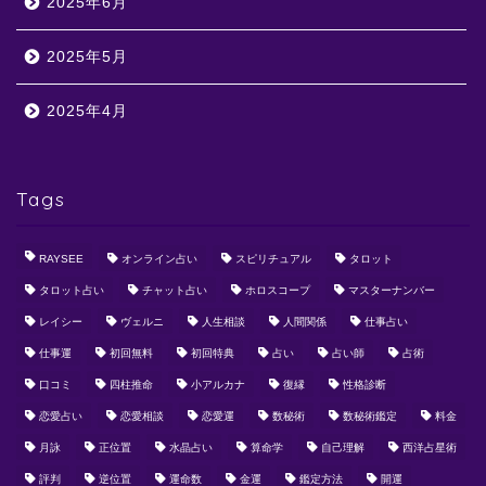
2025年6月
2025年5月
2025年4月
Tags
RAYSEE
オンライン占い
スピリチュアル
タロット
タロット占い
チャット占い
ホロスコープ
マスターナンバー
レイシー
ヴェルニ
人生相談
人間関係
仕事占い
仕事運
初回無料
初回特典
占い
占い師
占術
口コミ
四柱推命
小アルカナ
復縁
性格診断
恋愛占い
恋愛相談
恋愛運
数秘術
数秘術鑑定
料金
月詠
正位置
水晶占い
算命学
自己理解
西洋占星術
評判
逆位置
運命数
金運
鑑定方法
開運