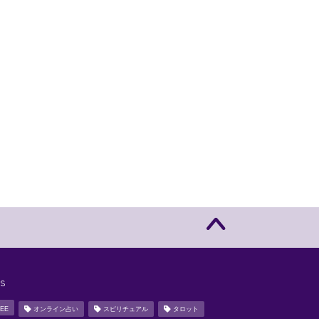
s
EE
オンライン占い
スピリチュアル
タロット