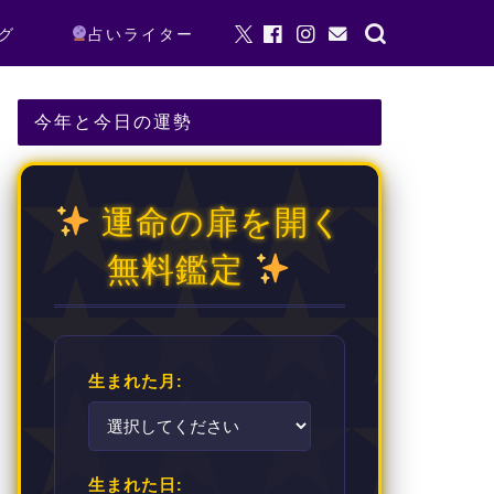
グ
占いライター
今年と今日の運勢
運命の扉を開く
無料鑑定
生まれた月:
生まれた日: