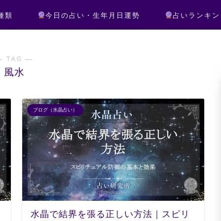
種類
今日の占い・生年月日運勢
占いランキン
― TAG ―
風水
ブログ（水晶占い）
水晶で結界を張る正しい方法｜スピリ