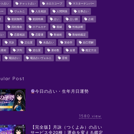
ット占い
チャット占い
ホロスコープ
マスターナンバー
シー
ヴェルニ
人生相談
人間関係
仕事占い
運
初回無料
初回特典
占い
占い師
占術
ミ
四柱推命
小アルカナ
復縁
性格診断
占い
恋愛相談
恋愛運
数秘術
数秘術鑑定
月詠
正位置
水晶占い
算命学
自己理解
占星術
評判
逆位置
運命数
金運
鑑定方法
電話占い
電話占いヴェルニ
霊視
ular Post
今日の占い・生年月日運勢
1580
view
【完全版】月詠（つくよみ）の占い
サービス全20種｜運命を変える鑑定