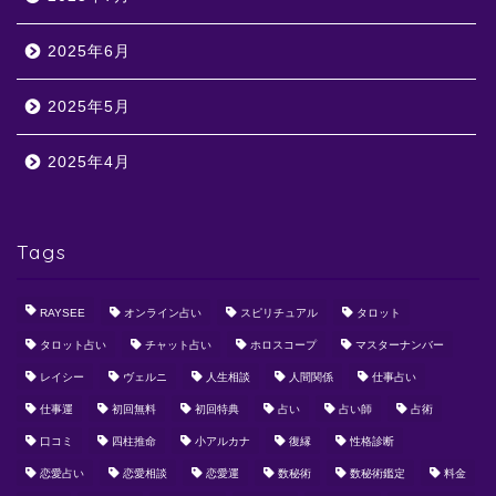
2025年6月
2025年5月
2025年4月
Tags
RAYSEE
オンライン占い
スピリチュアル
タロット
タロット占い
チャット占い
ホロスコープ
マスターナンバー
レイシー
ヴェルニ
人生相談
人間関係
仕事占い
仕事運
初回無料
初回特典
占い
占い師
占術
口コミ
四柱推命
小アルカナ
復縁
性格診断
恋愛占い
恋愛相談
恋愛運
数秘術
数秘術鑑定
料金