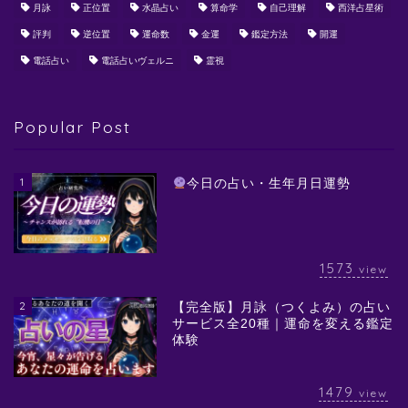
月詠
正位置
水晶占い
算命学
自己理解
西洋占星術
評判
逆位置
運命数
金運
鑑定方法
開運
電話占い
電話占いヴェルニ
霊視
Popular Post
1
今日の占い・生年月日運勢
1573
view
2
【完全版】月詠（つくよみ）の占い
サービス全20種｜運命を変える鑑定
体験
1479
view