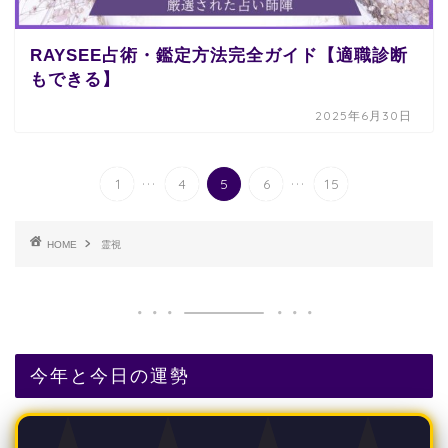
RAYSEE占術・鑑定方法完全ガイド【適職診断
もできる】
2025年6月30日
...
...
1
4
5
6
15
HOME
霊視
今年と今日の運勢