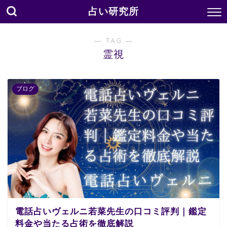
占い研究所
― TAG ―
霊視
ブログ
電話占いヴェルニ若菜先生の口コミ評判｜鑑定
料金や当たる占術を徹底解説