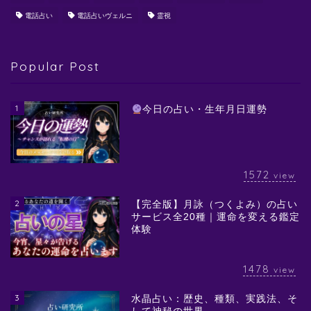
電話占い
電話占いヴェルニ
霊視
Popular Post
1
今日の占い・生年月日運勢
1572
view
2
【完全版】月詠（つくよみ）の占い
サービス全20種｜運命を変える鑑定
体験
1478
view
3
水晶占い：歴史、種類、実践法、そ