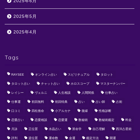
2025年6月
2025年5月
2025年4月
Tags
RAYSEE
オンライン占い
スピリチュアル
タロット
タロット占い
チャット占い
ホロスコープ
マスターナンバー
レイシー
ヴェルニ
人生相談
人間関係
仕事占い
仕事運
初回無料
初回特典
占い
占い師
占術
口コミ
四柱推命
小アルカナ
復縁
性格診断
恋愛占い
恋愛相談
恋愛運
数秘術
数秘術鑑定
料金
月詠
正位置
水晶占い
算命学
自己理解
西洋占星術
評判
逆位置
運命数
金運
鑑定方法
開運