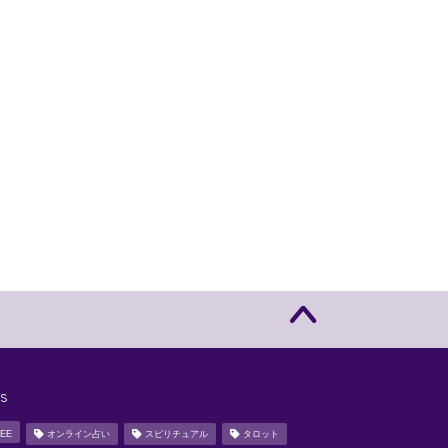
s
EE
オンライン占い
スピリチュアル
タロット