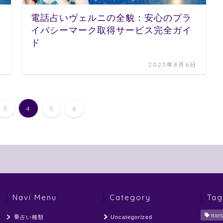
電話占いヴェルニの全貌：安心のプラ
イバシーマーク取得サービス完全ガイ
ド
日
2025年8月6日
3
4
5
6
Navi Menu
Category
Tag
RAYS
占い種類
Uncategorized