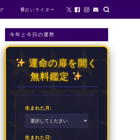
グ
占いライター
今年と今日の運勢
運命の扉を開く
無料鑑定
生まれた月:
生まれた日: