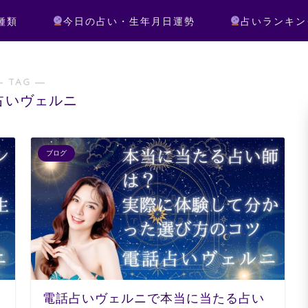
種類
今日の占い・生年月日運勢
占いランキン
― TAG ―
占いヴェルニ
ブログ
電話占いヴェルニで本当に当たる占い