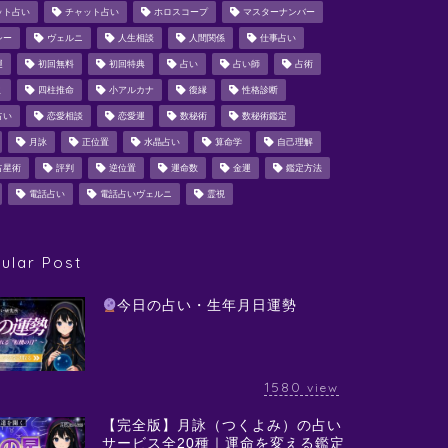
ット占い
チャット占い
ホロスコープ
マスターナンバー
シー
ヴェルニ
人生相談
人間関係
仕事占い
運
初回無料
初回特典
占い
占い師
占術
ミ
四柱推命
小アルカナ
復縁
性格診断
占い
恋愛相談
恋愛運
数秘術
数秘術鑑定
月詠
正位置
水晶占い
算命学
自己理解
占星術
評判
逆位置
運命数
金運
鑑定方法
電話占い
電話占いヴェルニ
霊視
ular Post
今日の占い・生年月日運勢
1580
view
【完全版】月詠（つくよみ）の占い
サービス全20種｜運命を変える鑑定