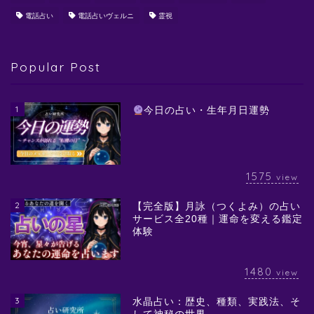
電話占い
電話占いヴェルニ
霊視
Popular Post
1
今日の占い・生年月日運勢
1575
view
2
【完全版】月詠（つくよみ）の占い
サービス全20種｜運命を変える鑑定
体験
1480
view
3
水晶占い：歴史、種類、実践法、そ