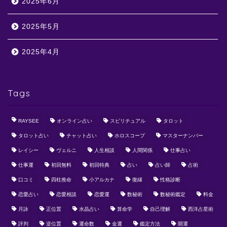
2025年6月
2025年5月
2025年4月
Tags
RAYSEE
オンライン占い
スピリチュアル
タロット
タロット占い
チャット占い
ホロスコープ
マスターナンバー
レイシー
ヴェルニ
人生相談
人間関係
仕事占い
仕事運
初回無料
初回特典
占い
占い師
占術
口コミ
四柱推命
小アルカナ
復縁
性格診断
恋愛占い
恋愛相談
恋愛運
数秘術
数秘術鑑定
料金
月詠
正位置
水晶占い
算命学
自己理解
西洋占星術
評判
逆位置
運命数
金運
鑑定方法
開運