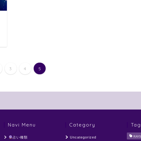
日
3
4
5
Navi Menu
Category
Tag
RAYS
占い種類
Uncategorized