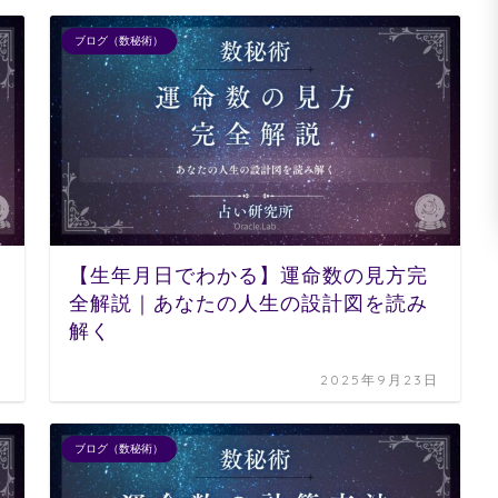
ブログ（数秘術）
【生年月日でわかる】運命数の見方完
全解説｜あなたの人生の設計図を読み
解く
日
2025年9月23日
ブログ（数秘術）