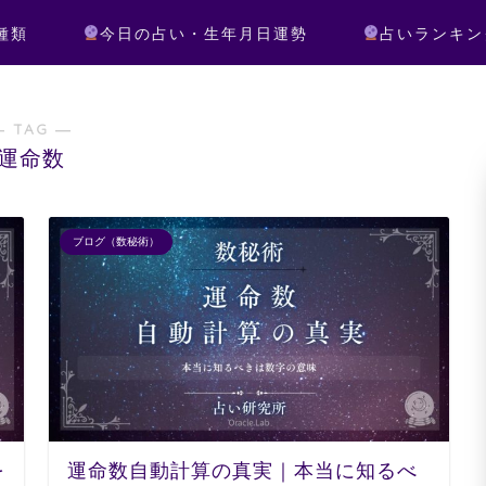
種類
今日の占い・生年月日運勢
占いランキン
― TAG ―
運命数
ブログ（数秘術）
を
運命数自動計算の真実｜本当に知るべ