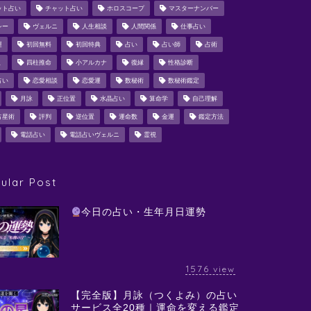
ット占い
チャット占い
ホロスコープ
マスターナンバー
シー
ヴェルニ
人生相談
人間関係
仕事占い
運
初回無料
初回特典
占い
占い師
占術
ミ
四柱推命
小アルカナ
復縁
性格診断
占い
恋愛相談
恋愛運
数秘術
数秘術鑑定
月詠
正位置
水晶占い
算命学
自己理解
占星術
評判
逆位置
運命数
金運
鑑定方法
電話占い
電話占いヴェルニ
霊視
ular Post
今日の占い・生年月日運勢
1576
view
【完全版】月詠（つくよみ）の占い
サービス全20種｜運命を変える鑑定