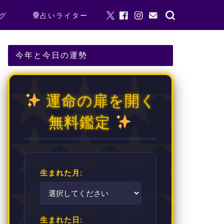
グ
占いライター
今年と今日の運勢
運命の扉を開く
無料鑑定
生まれた月:
生まれた日: