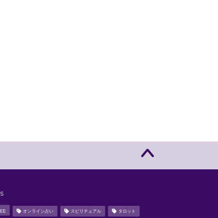
s
EE
オンライン占い
スピリチュアル
タロット