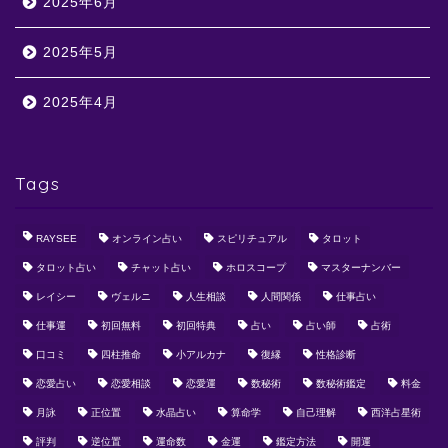
2025年6月
2025年5月
2025年4月
Tags
RAYSEE
オンライン占い
スピリチュアル
タロット
タロット占い
チャット占い
ホロスコープ
マスターナンバー
レイシー
ヴェルニ
人生相談
人間関係
仕事占い
仕事運
初回無料
初回特典
占い
占い師
占術
口コミ
四柱推命
小アルカナ
復縁
性格診断
恋愛占い
恋愛相談
恋愛運
数秘術
数秘術鑑定
料金
月詠
正位置
水晶占い
算命学
自己理解
西洋占星術
評判
逆位置
運命数
金運
鑑定方法
開運