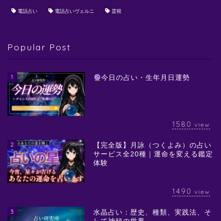
電話占い
電話占いヴェルニ
霊視
Popular Post
1
今日の占い・生年月日運勢
1580
view
2
【完全版】月詠（つくよみ）の占い
サービス全20種｜運命を変える鑑定
体験
1490
view
3
水晶占い：歴史、種類、実践法、そ