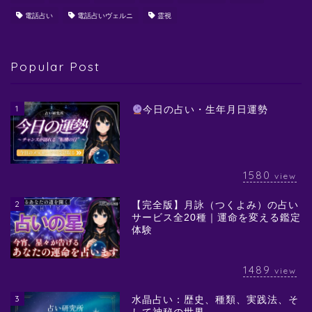
電話占い
電話占いヴェルニ
霊視
Popular Post
1
今日の占い・生年月日運勢
1580
view
2
【完全版】月詠（つくよみ）の占い
サービス全20種｜運命を変える鑑定
体験
1489
view
3
水晶占い：歴史、種類、実践法、そ