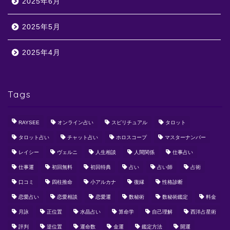
2025年6月
2025年5月
2025年4月
Tags
RAYSEE
オンライン占い
スピリチュアル
タロット
タロット占い
チャット占い
ホロスコープ
マスターナンバー
レイシー
ヴェルニ
人生相談
人間関係
仕事占い
仕事運
初回無料
初回特典
占い
占い師
占術
口コミ
四柱推命
小アルカナ
復縁
性格診断
恋愛占い
恋愛相談
恋愛運
数秘術
数秘術鑑定
料金
月詠
正位置
水晶占い
算命学
自己理解
西洋占星術
評判
逆位置
運命数
金運
鑑定方法
開運