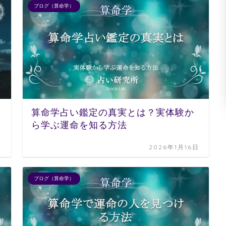
ブログ（算命学）
算命学占い鑑定の真実とは？実体験か
ら学ぶ運命を知る方法
日
2026年1月16日
ブログ（算命学）