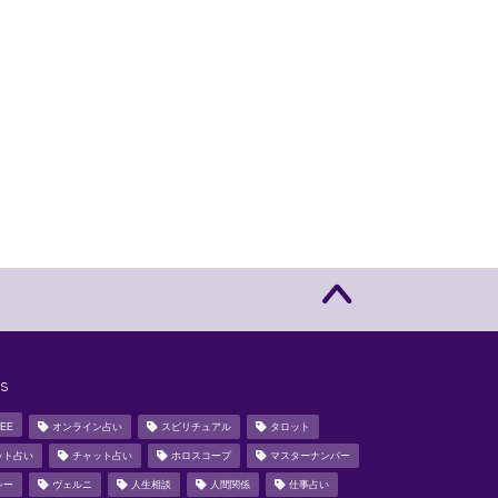
s
EE
オンライン占い
スピリチュアル
タロット
ット占い
チャット占い
ホロスコープ
マスターナンバー
シー
ヴェルニ
人生相談
人間関係
仕事占い