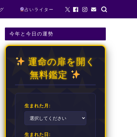
グ
占いライター
今年と今日の運勢
運命の扉を開く
無料鑑定
生まれた月:
生まれた日: