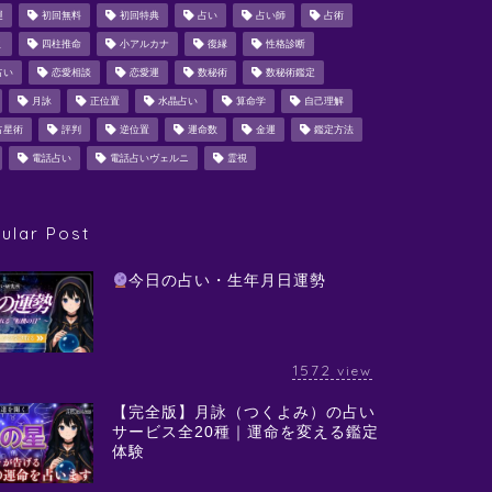
運
初回無料
初回特典
占い
占い師
占術
ミ
四柱推命
小アルカナ
復縁
性格診断
占い
恋愛相談
恋愛運
数秘術
数秘術鑑定
月詠
正位置
水晶占い
算命学
自己理解
占星術
評判
逆位置
運命数
金運
鑑定方法
電話占い
電話占いヴェルニ
霊視
ular Post
今日の占い・生年月日運勢
1572
view
【完全版】月詠（つくよみ）の占い
サービス全20種｜運命を変える鑑定
体験