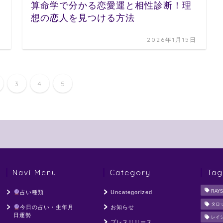
算命学で分かる恋愛運と相性診断！理
想の恋人を見つける方法
日
2026年1月15日
3
4
5
Navi Menu
Category
Tag
RAYS
占い種類
Uncategorized
タロ
今日の占い・生年月
お知らせ
日運勢
レイ
プレスリリース