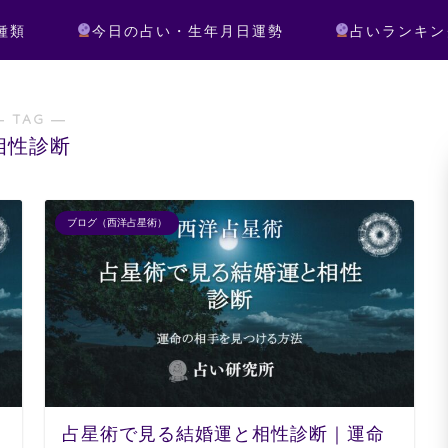
種類
今日の占い・生年月日運勢
占いランキン
― TAG ―
相性診断
ブログ（西洋占星術）
占星術で見る結婚運と相性診断｜運命