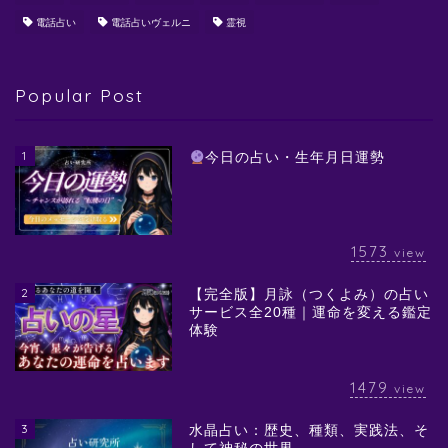
電話占い
電話占いヴェルニ
霊視
Popular Post
1
今日の占い・生年月日運勢
1573
view
2
【完全版】月詠（つくよみ）の占い
サービス全20種｜運命を変える鑑定
体験
1479
view
3
水晶占い：歴史、種類、実践法、そ