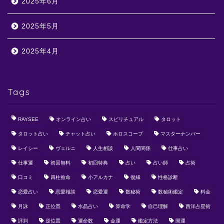
2025年6月
2025年5月
2025年4月
Tags
RAYSEE
オンライン占い
スピリチュアル
タロット
タロット占い
チャット占い
ホロスコープ
マスターナンバー
レイシー
ヴェルニ
人生相談
人間関係
仕事占い
仕事運
初回無料
初回特典
占い
占い師
占術
口コミ
四柱推命
小アルカナ
復縁
性格診断
恋愛占い
恋愛相談
恋愛運
数秘術
数秘術鑑定
料金
月詠
正位置
水晶占い
算命学
自己理解
西洋占星術
評判
逆位置
運命数
金運
鑑定方法
開運