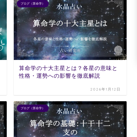
ブログ（算命学）
算命学の十大主星とは？各星の意味と
性格・運勢への影響を徹底解説
日
2026年1月12日
ブログ（算命学）