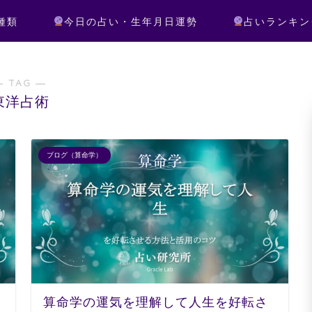
種類
今日の占い・生年月日運勢
占いランキン
― TAG ―
東洋占術
ブログ（算命学）
算命学の運気を理解して人生を好転さ