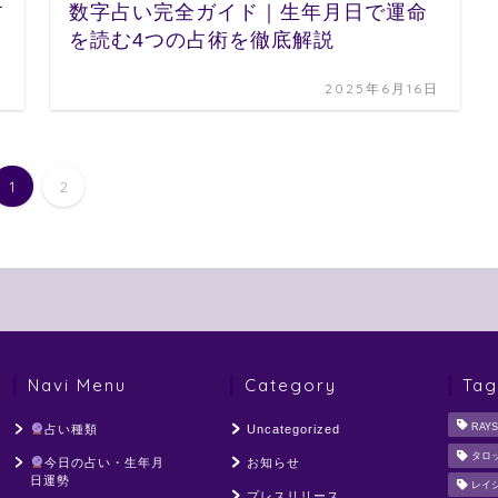
占
数字占い完全ガイド｜生年月日で運命
を読む4つの占術を徹底解説
日
2025年6月16日
1
2
Navi Menu
Category
Tag
RAYS
占い種類
Uncategorized
タロ
今日の占い・生年月
お知らせ
日運勢
レイ
プレスリリース