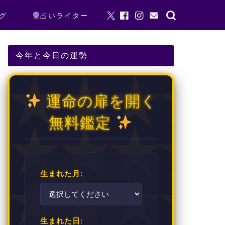
グ
占いライター
今年と今日の運勢
運命の扉を開く
無料鑑定
生まれた月:
生まれた日: