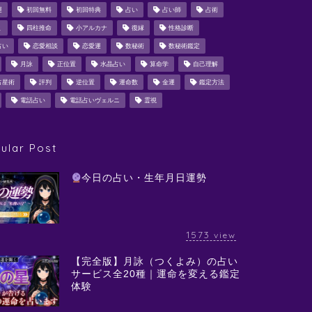
運
初回無料
初回特典
占い
占い師
占術
ミ
四柱推命
小アルカナ
復縁
性格診断
占い
恋愛相談
恋愛運
数秘術
数秘術鑑定
月詠
正位置
水晶占い
算命学
自己理解
占星術
評判
逆位置
運命数
金運
鑑定方法
電話占い
電話占いヴェルニ
霊視
ular Post
今日の占い・生年月日運勢
1573
view
【完全版】月詠（つくよみ）の占い
サービス全20種｜運命を変える鑑定
体験