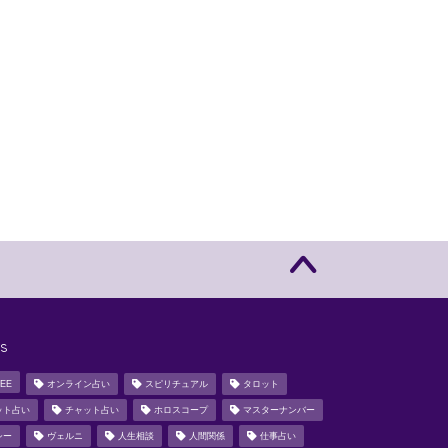
s
EE
オンライン占い
スピリチュアル
タロット
ット占い
チャット占い
ホロスコープ
マスターナンバー
シー
ヴェルニ
人生相談
人間関係
仕事占い