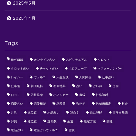
2025年5月
2025年4月
Tags
RAYSEE
オンライン占い
スピリチュアル
タロット
タロット占い
チャット占い
ホロスコープ
マスターナンバー
レイシー
ヴェルニ
人生相談
人間関係
仕事占い
仕事運
初回無料
初回特典
占い
占い師
占術
口コミ
四柱推命
小アルカナ
復縁
性格診断
恋愛占い
恋愛相談
恋愛運
数秘術
数秘術鑑定
料金
月詠
正位置
水晶占い
算命学
自己理解
西洋占星術
評判
逆位置
運命数
金運
鑑定方法
開運
電話占い
電話占いヴェルニ
霊視