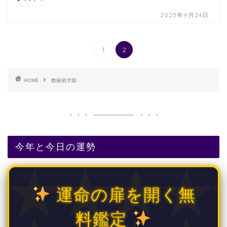
2025年9月24日
1
2
HOME
数秘術才能
今年と今日の運勢
運命の扉を開く無
料鑑定