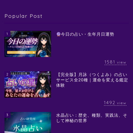
Popular Post
1
今日の占い・生年月日運勢
1581
view
2
【完全版】月詠（つくよみ）の占い
サービス全20種｜運命を変える鑑定
体験
1492
view
3
水晶占い：歴史、種類、実践法、そ
して神秘の世界