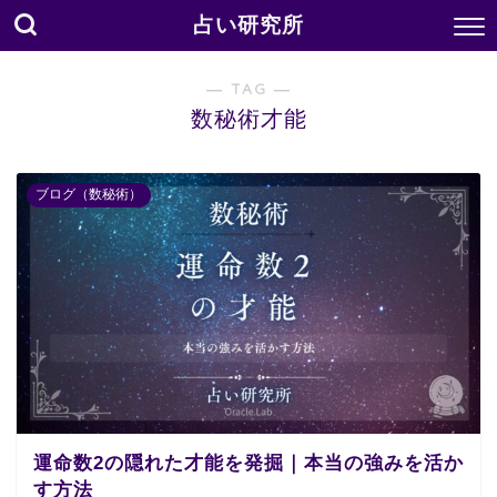
占い研究所
― TAG ―
数秘術才能
ブログ（数秘術）
運命数2の隠れた才能を発掘｜本当の強みを活か
す方法