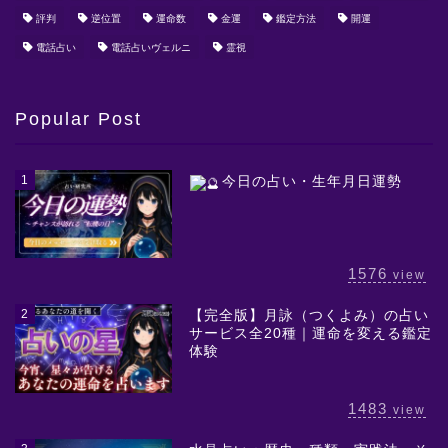
評判
逆位置
運命数
金運
鑑定方法
開運
電話占い
電話占いヴェルニ
霊視
Popular Post
1
今日の占い・生年月日運勢
1576
view
2
【完全版】月詠（つくよみ）の占い
サービス全20種｜運命を変える鑑定
体験
1483
view