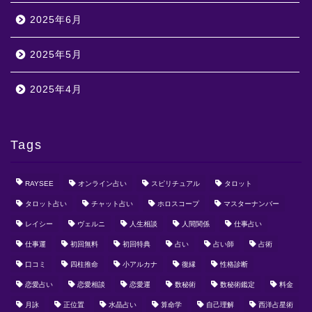
2025年6月
2025年5月
2025年4月
Tags
RAYSEE
オンライン占い
スピリチュアル
タロット
タロット占い
チャット占い
ホロスコープ
マスターナンバー
レイシー
ヴェルニ
人生相談
人間関係
仕事占い
仕事運
初回無料
初回特典
占い
占い師
占術
口コミ
四柱推命
小アルカナ
復縁
性格診断
恋愛占い
恋愛相談
恋愛運
数秘術
数秘術鑑定
料金
月詠
正位置
水晶占い
算命学
自己理解
西洋占星術