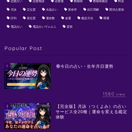
恋愛占い
恋愛相談
恋愛運
数秘術
数秘術鑑定
料金
月詠
正位置
水晶占い
算命学
自己理解
西洋占星術
評判
逆位置
運命数
金運
鑑定方法
開運
電話占い
電話占いヴェルニ
霊視
Popular Post
1
今日の占い・生年月日運勢
1580
view
2
【完全版】月詠（つくよみ）の占い
サービス全20種｜運命を変える鑑定
体験