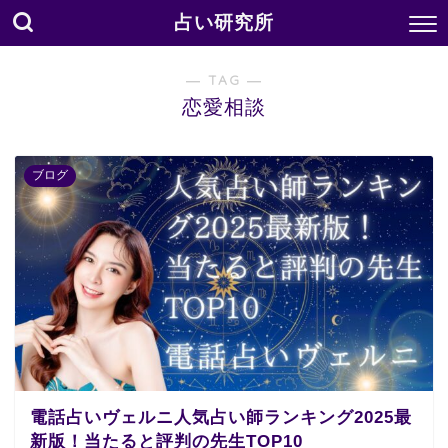
占い研究所
― TAG ―
恋愛相談
ブログ
電話占いヴェルニ人気占い師ランキング2025最
新版！当たると評判の先生TOP10