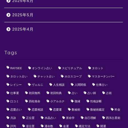
2025年6月
2025年5月
2025年4月
Tags
RAYSEE
オンライン占い
スピリチュアル
タロット
タロット占い
チャット占い
ホロスコープ
マスターナンバー
レイシー
ヴェルニ
人生相談
人間関係
仕事占い
仕事運
初回無料
初回特典
占い
占い師
占術
口コミ
四柱推命
小アルカナ
復縁
性格診断
恋愛占い
恋愛相談
恋愛運
数秘術
数秘術鑑定
料金
月詠
正位置
水晶占い
算命学
自己理解
西洋占星術
評判
逆位置
運命数
金運
鑑定方法
開運