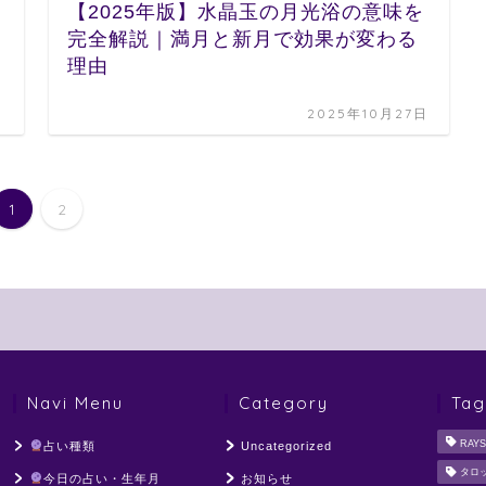
【2025年版】水晶玉の月光浴の意味を
完全解説｜満月と新月で効果が変わる
理由
日
2025年10月27日
1
2
Navi Menu
Category
Tag
RAYS
占い種類
Uncategorized
タロ
今日の占い・生年月
お知らせ