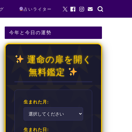
グ
占いライター
今年と今日の運勢
運命の扉を開く
無料鑑定
生まれた月:
生まれた日: