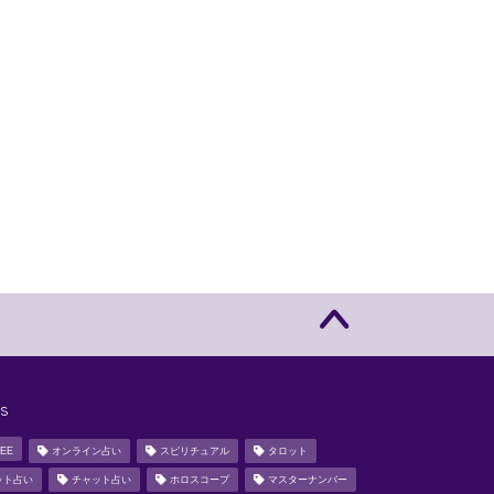
s
EE
オンライン占い
スピリチュアル
タロット
ット占い
チャット占い
ホロスコープ
マスターナンバー