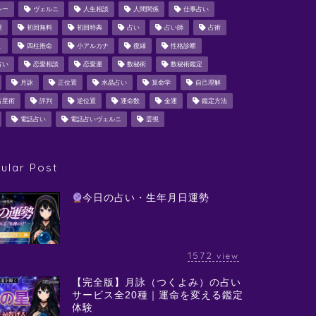
シー
ヴェルニ
人生相談
人間関係
仕事占い
運
初回無料
初回特典
占い
占い師
占術
ミ
四柱推命
小アルカナ
復縁
性格診断
占い
恋愛相談
恋愛運
数秘術
数秘術鑑定
月詠
正位置
水晶占い
算命学
自己理解
占星術
評判
逆位置
運命数
金運
鑑定方法
電話占い
電話占いヴェルニ
霊視
ular Post
今日の占い・生年月日運勢
1572
view
【完全版】月詠（つくよみ）の占い
サービス全20種｜運命を変える鑑定
体験