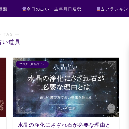
種類
今日の占い・生年月日運勢
占いランキン
― TAG ―
占い道具
ブログ（水晶占い）
水晶の浄化にさざれ石が必要な理由と