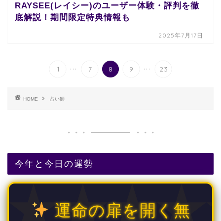
RAYSEE(レイシー)のユーザー体験・評判を徹
底解説！期間限定特典情報も
2025年7月17日
...
...
1
7
8
9
23
HOME
占い師
今年と今日の運勢
運命の扉を開く無