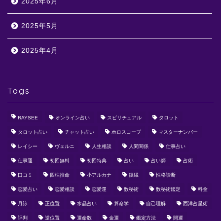
2025年6月
2025年5月
2025年4月
Tags
RAYSEE
オンライン占い
スピリチュアル
タロット
タロット占い
チャット占い
ホロスコープ
マスターナンバー
レイシー
ヴェルニ
人生相談
人間関係
仕事占い
仕事運
初回無料
初回特典
占い
占い師
占術
口コミ
四柱推命
小アルカナ
復縁
性格診断
恋愛占い
恋愛相談
恋愛運
数秘術
数秘術鑑定
料金
月詠
正位置
水晶占い
算命学
自己理解
西洋占星術
評判
逆位置
運命数
金運
鑑定方法
開運