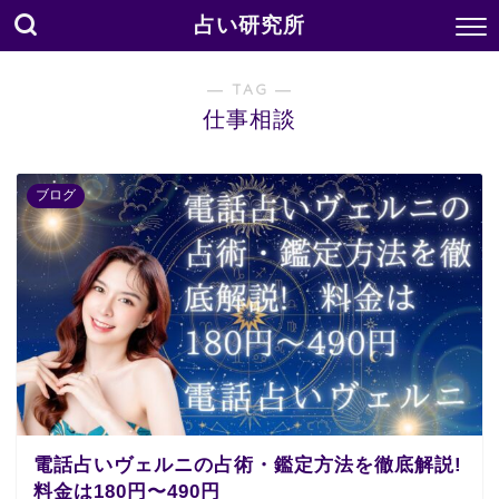
占い研究所
― TAG ―
仕事相談
ブログ
電話占いヴェルニの占術・鑑定方法を徹底解説!
料金は180円〜490円