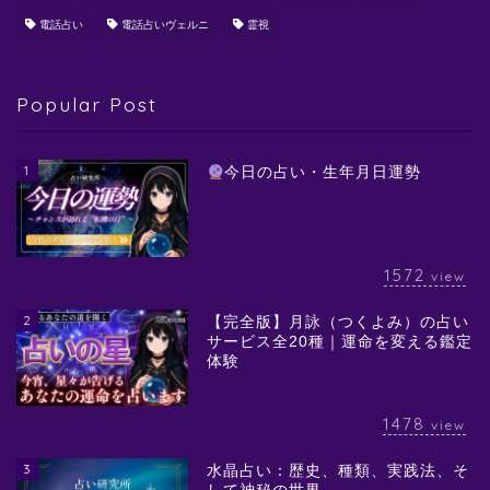
電話占い
電話占いヴェルニ
霊視
Popular Post
1
今日の占い・生年月日運勢
1572
view
2
【完全版】月詠（つくよみ）の占い
サービス全20種｜運命を変える鑑定
体験
1478
view
3
水晶占い：歴史、種類、実践法、そ