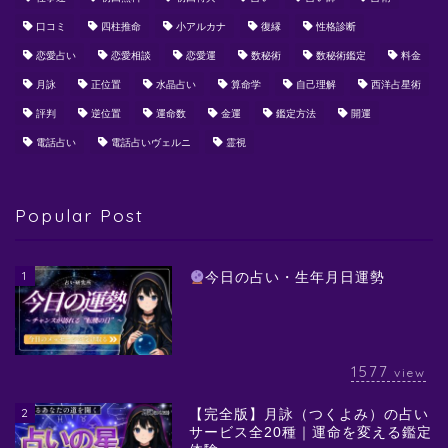
口コミ
四柱推命
小アルカナ
復縁
性格診断
恋愛占い
恋愛相談
恋愛運
数秘術
数秘術鑑定
料金
月詠
正位置
水晶占い
算命学
自己理解
西洋占星術
評判
逆位置
運命数
金運
鑑定方法
開運
電話占い
電話占いヴェルニ
霊視
Popular Post
1
今日の占い・生年月日運勢
1577
view
2
【完全版】月詠（つくよみ）の占い
サービス全20種｜運命を変える鑑定