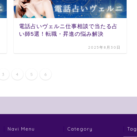
電話占いヴェルニ仕事相談で当たる占
い師5選！転職・昇進の悩み解決
日
2025年8月30日
3
4
5
6
Navi Menu
Category
Tag