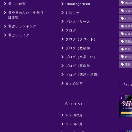
RAYS
占い種類
Uncategorized
タロ
今日の占い・生年月
お知らせ
日運勢
レイ
プレスリリース
占いランキング
仕事
ブログ
口コ
占いライター
ブログ（タロット）
恋愛
ブログ（数秘術）
料金
ブログ（水晶占い）
西洋
開運
ブログ（算命学）
ブログ（西洋占星術）
まとめ記事
Pop
1
Archive
2026年2月
2026年1月