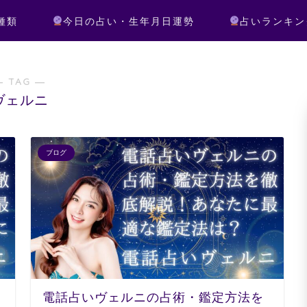
種類
今日の占い・生年月日運勢
占いランキン
― TAG ―
ヴェルニ
ブログ
電話占いヴェルニの占術・鑑定方法を