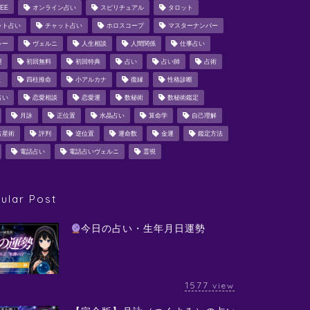
EE
オンライン占い
スピリチュアル
タロット
ット占い
チャット占い
ホロスコープ
マスターナンバー
シー
ヴェルニ
人生相談
人間関係
仕事占い
運
初回無料
初回特典
占い
占い師
占術
ミ
四柱推命
小アルカナ
復縁
性格診断
占い
恋愛相談
恋愛運
数秘術
数秘術鑑定
月詠
正位置
水晶占い
算命学
自己理解
占星術
評判
逆位置
運命数
金運
鑑定方法
電話占い
電話占いヴェルニ
霊視
ular Post
今日の占い・生年月日運勢
1577
view