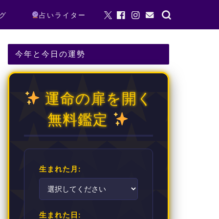
グ
占いライター
今年と今日の運勢
運命の扉を開く
無料鑑定
生まれた月:
生まれた日: