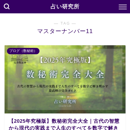
占い研究所
― TAG ―
マスターナンバー11
ブログ（数秘術）
【2025年究極版】数秘術完全大全｜古代の智慧
から現代の実践まで人生のすべてを数字で解き