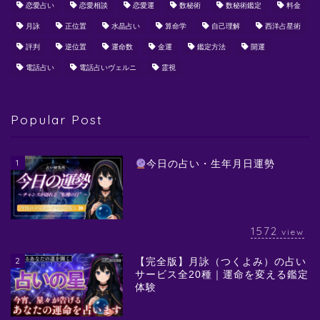
恋愛占い
恋愛相談
恋愛運
数秘術
数秘術鑑定
料金
月詠
正位置
水晶占い
算命学
自己理解
西洋占星術
評判
逆位置
運命数
金運
鑑定方法
開運
電話占い
電話占いヴェルニ
霊視
Popular Post
1
今日の占い・生年月日運勢
1572
view
2
【完全版】月詠（つくよみ）の占い
サービス全20種｜運命を変える鑑定
体験