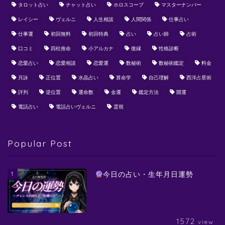
タロット占い
チャット占い
ホロスコープ
マスターナンバー
レイシー
ヴェルニ
人生相談
人間関係
仕事占い
仕事運
初回無料
初回特典
占い
占い師
占術
口コミ
四柱推命
小アルカナ
復縁
性格診断
恋愛占い
恋愛相談
恋愛運
数秘術
数秘術鑑定
料金
月詠
正位置
水晶占い
算命学
自己理解
西洋占星術
評判
逆位置
運命数
金運
鑑定方法
開運
電話占い
電話占いヴェルニ
霊視
Popular Post
1
今日の占い・生年月日運勢
1572
view