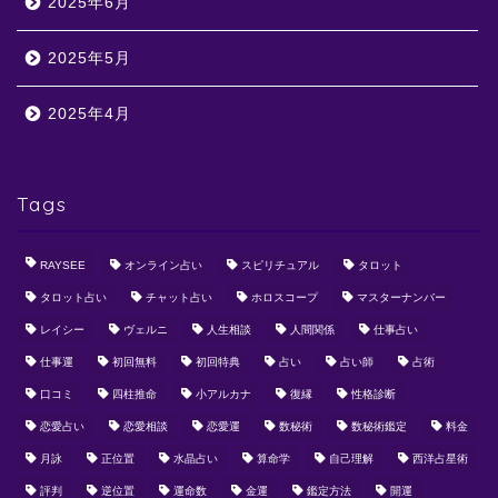
2025年6月
2025年5月
2025年4月
Tags
RAYSEE
オンライン占い
スピリチュアル
タロット
タロット占い
チャット占い
ホロスコープ
マスターナンバー
レイシー
ヴェルニ
人生相談
人間関係
仕事占い
仕事運
初回無料
初回特典
占い
占い師
占術
口コミ
四柱推命
小アルカナ
復縁
性格診断
恋愛占い
恋愛相談
恋愛運
数秘術
数秘術鑑定
料金
月詠
正位置
水晶占い
算命学
自己理解
西洋占星術
評判
逆位置
運命数
金運
鑑定方法
開運