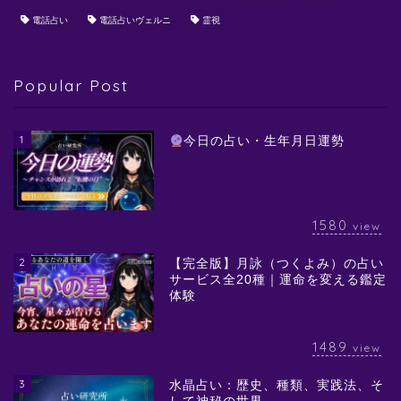
電話占い
電話占いヴェルニ
霊視
Popular Post
1
今日の占い・生年月日運勢
1580
view
2
【完全版】月詠（つくよみ）の占い
サービス全20種｜運命を変える鑑定
体験
1489
view
3
水晶占い：歴史、種類、実践法、そ