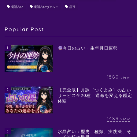
電話占い
電話占いヴェルニ
霊視
Popular Post
1
今日の占い・生年月日運勢
1580
view
2
【完全版】月詠（つくよみ）の占い
サービス全20種｜運命を変える鑑定
体験
1489
view
3
水晶占い：歴史、種類、実践法、そ