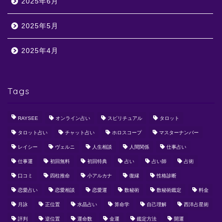
2025年6月
2025年5月
2025年4月
Tags
RAYSEE
オンライン占い
スピリチュアル
タロット
タロット占い
チャット占い
ホロスコープ
マスターナンバー
レイシー
ヴェルニ
人生相談
人間関係
仕事占い
仕事運
初回無料
初回特典
占い
占い師
占術
口コミ
四柱推命
小アルカナ
復縁
性格診断
恋愛占い
恋愛相談
恋愛運
数秘術
数秘術鑑定
料金
月詠
正位置
水晶占い
算命学
自己理解
西洋占星術
評判
逆位置
運命数
金運
鑑定方法
開運