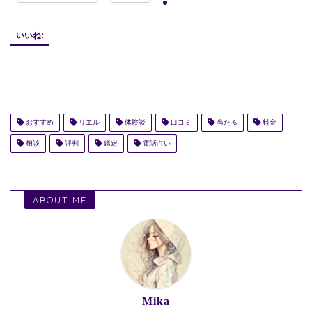
いいね:
おすすめ
リエル
体験談
口コミ
当たる
料金
相談
評判
鑑定
電話占い
ABOUT ME
Mika