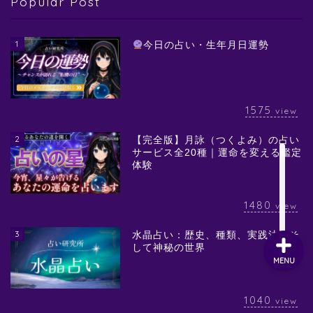
Popular Post
1
今日の占い・生年月日運勢
1575
view
2
【完全版】月詠（つくよみ）の占い
サービス全20種｜運命を変える鑑定
体験
1480
view
3
水晶占い：歴史、種類、実践法、そ
して神秘の世界
MENU
1040
view