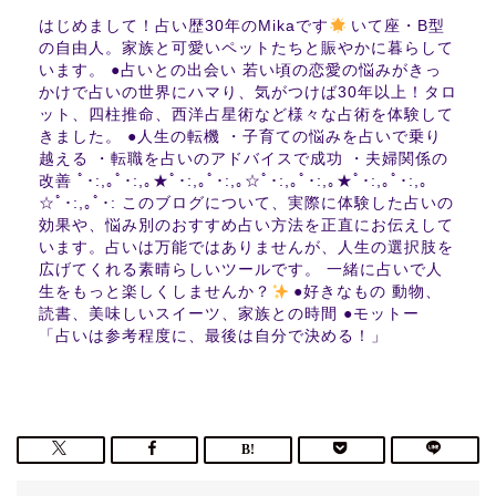
はじめまして！占い歴30年のMikaです
いて座・B型
の自由人。家族と可愛いペットたちと賑やかに暮らして
います。 ●占いとの出会い 若い頃の恋愛の悩みがきっ
かけで占いの世界にハマり、気がつけば30年以上！タロ
ット、四柱推命、西洋占星術など様々な占術を体験して
きました。 ●人生の転機 ・子育ての悩みを占いで乗り
越える ・転職を占いのアドバイスで成功 ・夫婦関係の
改善 ﾟ･:,｡ﾟ･:,｡★ﾟ･:,｡ﾟ･:,｡☆ﾟ･:,｡ﾟ･:,｡★ﾟ･:,｡ﾟ･:,｡
☆ﾟ･:,｡ﾟ･: このブログについて、実際に体験した占いの
効果や、悩み別のおすすめ占い方法を正直にお伝えして
います。占いは万能ではありませんが、人生の選択肢を
広げてくれる素晴らしいツールです。 一緒に占いで人
生をもっと楽しくしませんか？
●好きなもの 動物、
読書、美味しいスイーツ、家族との時間 ●モットー
「占いは参考程度に、最後は自分で決める！」