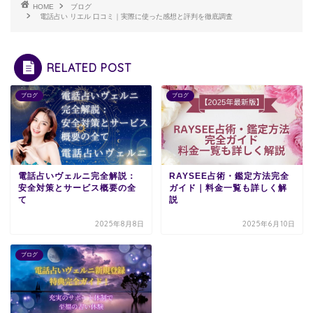
HOME
ブログ
電話占い リエル 口コミ｜実際に使った感想と評判を徹底調査
RELATED POST
ブログ
ブログ
電話占いヴェルニ完全解説：
RAYSEE占術・鑑定方法完全
安全対策とサービス概要の全
ガイド｜料金一覧も詳しく解
て
説
2025年8月8日
2025年6月10日
ブログ