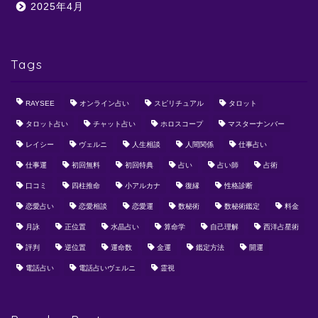
2025年4月
Tags
RAYSEE
オンライン占い
スピリチュアル
タロット
タロット占い
チャット占い
ホロスコープ
マスターナンバー
レイシー
ヴェルニ
人生相談
人間関係
仕事占い
仕事運
初回無料
初回特典
占い
占い師
占術
口コミ
四柱推命
小アルカナ
復縁
性格診断
恋愛占い
恋愛相談
恋愛運
数秘術
数秘術鑑定
料金
月詠
正位置
水晶占い
算命学
自己理解
西洋占星術
評判
逆位置
運命数
金運
鑑定方法
開運
電話占い
電話占いヴェルニ
霊視