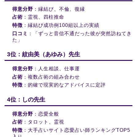
得意分野
：縁結び、不倫、復縁
占術
：霊視、四柱推命
特徴
：縁結び成功例100組以上の実績
口コミ
：「ずっと音信不通だった彼が突然訪ねてき
た」
3位：紋由美（あゆみ）先生
得意分野
：人生相談、仕事運
占術
：複数占術の組み合わせ
特徴
：的確で現実的なアドバイスに定評
4位：しの先生
得意分野
：恋愛全般
占術
：タロット、霊視
特徴
：大手占いサイト恋愛占い師ランキングTOP5
入り