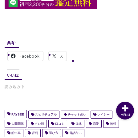
共有:
Facebook
X
いいね:
読み込み中…
RAYSEE
スピリチュアル
チャット占い
レイシー
MENU
人間関係
占い師
口コミ
復縁
恋愛
無料
的中率
評判
選び方
電話占い