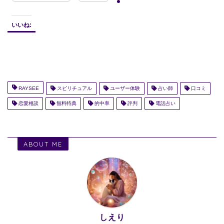
いいね:
RAYSEE
スピリチュアル
ユーザー体験
占い師
口コミ
恋愛相談
無料特典
的中率
評判
電話占い
ABOUT ME
しえり