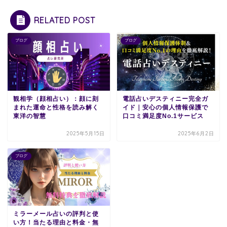
RELATED POST
ブログ
ブログ
観相学（顔相占い）：顔に刻
電話占いデスティニー完全ガ
まれた運命と性格を読み解く
イド｜安心の個人情報保護で
東洋の智慧
口コミ満足度No.1サービス
2025年5月15日
2025年6月2日
ブログ
ミラーメール占いの評判と使
い方！当たる理由と料金・無