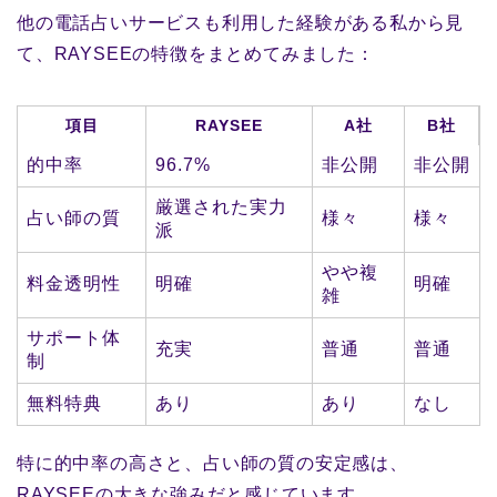
他の電話占いサービスも利用した経験がある私から見
て、RAYSEEの特徴をまとめてみました：
項目
RAYSEE
A社
B社
的中率
96.7%
非公開
非公開
厳選された実力
占い師の質
様々
様々
派
やや複
料金透明性
明確
明確
雑
サポート体
充実
普通
普通
制
無料特典
あり
あり
なし
特に的中率の高さと、占い師の質の安定感は、
RAYSEEの大きな強みだと感じています。