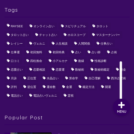
Tags
RAYSEE
オンライン占い
スピリチュアル
タロット
タロット占い
チャット占い
ホロスコープ
マスターナンバー
レイシー
ヴェルニ
人生相談
人間関係
仕事占い
仕事運
初回無料
初回特典
占い
占い師
占術
口コミ
四柱推命
小アルカナ
復縁
性格診断
恋愛占い
恋愛相談
恋愛運
数秘術
数秘術鑑定
料金
月詠
正位置
水晶占い
算命学
自己理解
西洋占星術
評判
逆位置
運命数
金運
鑑定方法
開運
電話占い
電話占いヴェルニ
霊視
MENU
Popular Post