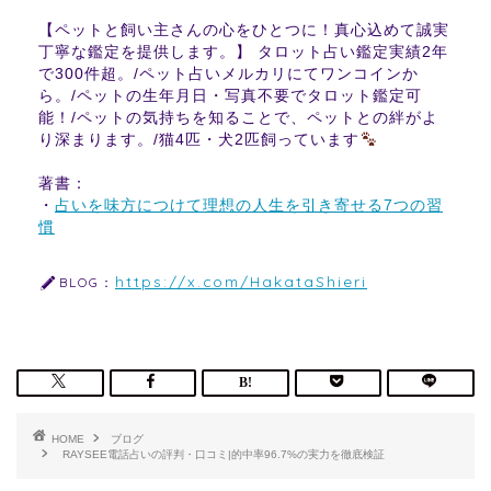
【ペットと飼い主さんの心をひとつに！真心込めて誠実
丁寧な鑑定を提供します。】 タロット占い鑑定実績2年
で300件超。/ペット占いメルカリにてワンコインか
ら。/ペットの生年月日・写真不要でタロット鑑定可
能！/ペットの気持ちを知ることで、ペットとの絆がよ
り深まります。/猫4匹・犬2匹飼っています
著書：
・
占いを味方につけて理想の人生を引き寄せる7つの習
慣
https://x.com/HakataShieri
BLOG：
HOME
ブログ
RAYSEE電話占いの評判・口コミ|的中率96.7%の実力を徹底検証