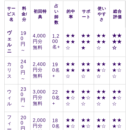
占
サー
料
使い
初回特
い
的中
サポ
総合
ビス
金/
やす
典
師
率
ート
評価
名
分
さ
数
ヴ
19
★★
★★
★★
★★
4,000
1,2
0
ェ
円分
00
★★
★★
★★
★★
円
ル
名+
無料
☆
★
☆
☆
～
ニ
24
カ
★★
★★
★★
★★
2,400
19
0
円分
リ
0名
★★
★★
★☆
★☆
円
無料
+
ス
☆
☆
☆
☆
～
23
ウ
★★
★★
★★
★★
3,000
22
0
円分
ィ
0名
★☆
★☆
★★
★☆
円
無料
+
ル
☆
☆
☆
☆
～
フ
20
★★
★★
★★
★★
2,000
18
0
ィ
円分
0名
★☆
★☆
★☆
★☆
円
ー