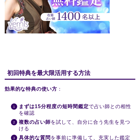
初回特典を最大限活用する方法
効果的な特典の使い方
：
まずは15分程度の短時間鑑定
で占い師との相性
を確認
複数の占い師
を試して、自分に合う先生を見つ
ける
具体的な質問
を事前に準備して、充実した鑑定