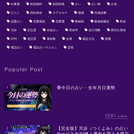
仕事運
初回無料
初回特典
占い
占い師
占術
口コミ
四柱推命
小アルカナ
復縁
性格診断
恋愛占い
恋愛相談
恋愛運
数秘術
数秘術鑑定
料金
月詠
正位置
水晶占い
算命学
自己理解
西洋占星術
評判
逆位置
運命数
金運
鑑定方法
開運
電話占い
電話占いヴェルニ
霊視
Popular Post
1
今日の占い・生年月日運勢
1581
view
2
【完全版】月詠（つくよみ）の占い
サービス全20種｜運命を変える鑑定