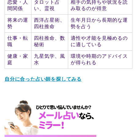
恋愛・人
タロット占
相手の気持ちや状況を読
間関係
い、霊視
み取るのが得意
将来の運
西洋占星術、
生年月日から長期的な運
勢
四柱推命
勢を占う
仕事・転
四柱推命、数
適性や才能を見極めるの
職
秘術
に適している
健康・家
九星気学、風
環境や時期のアドバイス
庭
水
が得られる
自分に合った占い師を探してみる