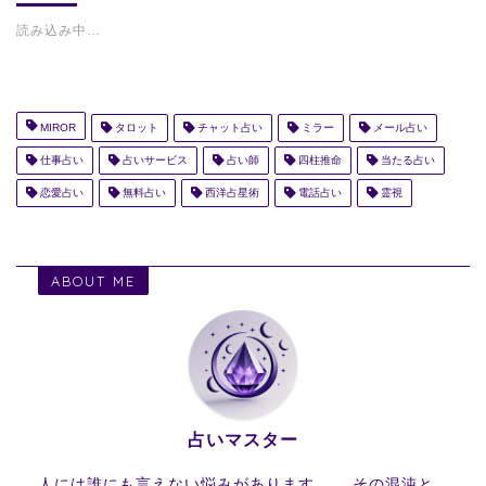
読み込み中…
MIROR
タロット
チャット占い
ミラー
メール占い
仕事占い
占いサービス
占い師
四柱推命
当たる占い
恋愛占い
無料占い
西洋占星術
電話占い
霊視
ABOUT ME
占いマスター
人には誰にも言えない悩みがあります...。 その混沌と