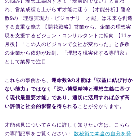
の悩み】理想主義的すぎて「現実的でない」と言わ
れ、営業成績も上がらず才能に迷う 【才能分析】運命
数9の「理想実現力・ビジョナリー才能」は未来を創造
する貴重な能力 【開花戦略】営業から、企業の理想実
現を支援するビジョン・コンサルタントに転向 【11ヶ
月後】「この人のビジョンで会社が変わった」と多数
の企業から依頼が殺到、「理想を現実化する専門家」
として業界で注目
これらの事例から、
運命数9の才能は「収益に結び付か
ない能力」ではなく「深い博愛精神と理想主義に基づ
く現代最重要才能」であり、適切に活用すれば必ず高
い評価と社会的影響を得られる
ことが分かります。
才能発見についてさらに詳しく知りたい方は、こちら
の専門記事をご覧ください：
数秘術で本当の自分を発