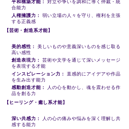
平和構築才能：
対立や争いを調和に導く仲裁・統
合能力
人権擁護力：
弱い立場の人々を守り、権利を主張
する正義感
【芸術・創造系才能】
美的感性：
美しいものや意義深いものを感じ取る
高い感性
創造表現力：
芸術や文学を通じて深いメッセージ
を表現する才能
インスピレーション力：
直感的にアイデアや作品
を生み出す能力
感動創造才能：
人の心を動かし、魂を震わせる作
品を創る力
【ヒーリング・癒し系才能】
深い共感力：
人の心の痛みや悩みを深く理解し共
感する能力