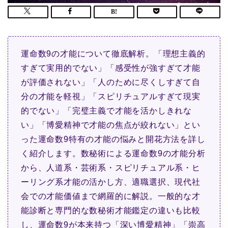
運命数9の才能について徹底解析。「理想主義的
すぎて実用的でない」「感受性が強すぎて才能
が評価されない」「人のために尽くしすぎて自
分の才能を軽視」「スピリチュアルすぎて現実
的でない」「完璧主義で才能を活かしきれな
い」「博愛精神で才能の焦点が絞れない」とい
った運命数9特有の才能の悩みと開花方法を詳し
く紹介します。数秘術による運命数9の才能分析
から、人道系・芸術系・スピリチュアル系・ヒ
ーリング系才能の活かし方、適職選択、現代社
会での才能価値まで網羅的に解説。一般的な才
能診断と専門的な数秘術才能鑑定の違いも比較
し、運命数9が本来持つ「深い博愛精神」「崇高