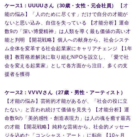
ケース1：UUUUさん（30歳・女性・元会社員）
【才
能の悩み】「人のために尽くす」だけで自分の才能が
ないと思い込み、自信を失っている 【才能分析】運命
数9の「深い博愛精神」は人類を導く最も価値の高い才
能と判明 【開花戦略】個人への献身から、社会システ
ム全体を変革する社会起業家にキャリアチェンジ 【1年
後】教育格差解決に取り組むNPOを設立し、「愛で社
会を変える起業家」として各方面から注目、多くの支
援者を獲得
ケース2：VVVVさん（27歳・男性・アーティスト）
【才能の悩み】芸術的才能があるが、「社会の役に立
たない」と言われ続けて価値を見失う 【才能分析】運
命数9の「美的感性・創造表現力」は人の魂を癒す最高
の才能 【開花戦略】純粋な芸術から、社会的メッセー
ジを込めた「コンシャス・アート」に転向 【10ヶ月