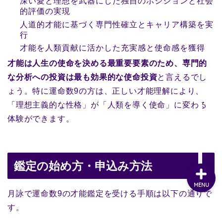
深い愛と理想を武器にした独自のポジションと社会
的評価の実現
人道的才能に基づく専門性確立とキャリア構築を実
行
才能を人類貢献に活かした充実感と使命感を獲得
才能は人生の使命を決める最重要要素のため、専門的
な分析への投資は最も効果的な使命投資
と言えるでし
ょう。特に運命数9の方は、正しい才能理解により、
「理想主義的な性格」が「人類を導く使命」に変わる
体験ができます。
鑑定の始め方・申込み方法
MENU
月詠で運命数9の才能鑑定を受ける手順は以下の通りで
す。