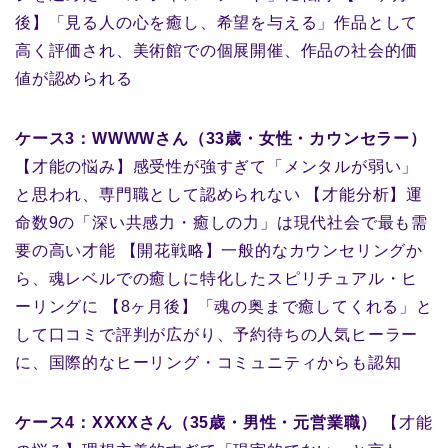
後】「見る人の心を癒し、希望を与える」作品として
高く評価され、美術館での個展開催、作品の社会的価
値が認められる
ケース3：WWWWさん（33歳・女性・カウンセラー）
【才能の悩み】感受性が強すぎて「メンタルが弱い」
と思われ、専門職として認められない 【才能分析】運
命数9の「深い共感力・癒しの力」は現代社会で最も需
要の高い才能 【開花戦略】一般的なカウンセリングか
ら、魂レベルでの癒しに特化したスピリチュアル・ヒ
ーリングに 【8ヶ月後】「魂の奥まで癒してくれる」と
して口コミで評判が広がり、予約待ちの人気ヒーラー
に、国際的なヒーリング・コミュニティからも認知
ケース4：XXXXさん（35歳・男性・元営業職）
【才能