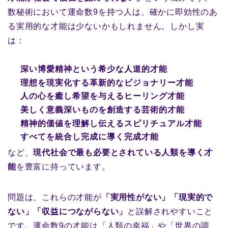
数秘術において運命数9を持つ人は、確かに即効性のあ
る実用的な才能は少ないかもしれません。しかし実
は：
深い博愛精神という希少な人道的才能
理想を現実化する革新的なビジョナリー才能
人の心を癒し希望を与えるヒーリング才能
美しく意義深いものを創造する芸術的才能
精神的価値を理解し伝えるスピリチュアル才能
すべてを統合し完成に導く完成才能
など、
現代社会で最も必要とされている人類を導く才
能
を豊富に持っています。
問題は、これらの才能が
「実用性がない」「現実的で
ない」「収益につながらない」
と誤解されやすいこと
です。運命数9の才能は「人類の幸福」や「世界の調