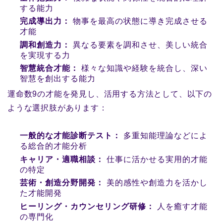
する能力
完成導出力：
物事を最高の状態に導き完成させる
才能
調和創造力：
異なる要素を調和させ、美しい統合
を実現する力
智慧統合才能：
様々な知識や経験を統合し、深い
智慧を創出する能力
運命数9の才能を発見し、活用する方法として、以下の
ような選択肢があります：
一般的な才能診断テスト：
多重知能理論などによ
る総合的才能分析
キャリア・適職相談：
仕事に活かせる実用的才能
の特定
芸術・創造分野開発：
美的感性や創造力を活かし
た才能開発
ヒーリング・カウンセリング研修：
人を癒す才能
の専門化