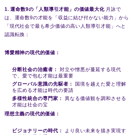
1. 運命数9の「人類導引才能」の価値最大化
月詠で
は、運命数9の才能を「収益に結び付かない能力」から
「現代社会で最も希少価値の高い人類導引才能」へと
認識転換：
博愛精神の現代的価値：
分断社会の治癒者：
対立や憎悪が蔓延する現代
で、愛で包む才能は最重要
グローバル意識の先駆者：
国境を越えた愛と理解
を広める才能は時代の要請
多様性統合の専門家：
異なる価値観を調和させる
才能は社会の宝
理想主義の現代的価値：
ビジョナリーの時代：
より良い未来を描き実現す