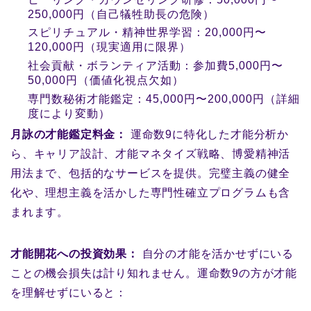
250,000円（自己犠牲助長の危険）
スピリチュアル・精神世界学習：20,000円〜
120,000円（現実適用に限界）
社会貢献・ボランティア活動：参加費5,000円〜
50,000円（価値化視点欠如）
専門数秘術才能鑑定：45,000円〜200,000円（詳細
度により変動）
月詠の才能鑑定料金：
運命数9に特化した才能分析か
ら、キャリア設計、才能マネタイズ戦略、博愛精神活
用法まで、包括的なサービスを提供。完璧主義の健全
化や、理想主義を活かした専門性確立プログラムも含
まれます。
才能開花への投資効果：
自分の才能を活かせずにいる
ことの機会損失は計り知れません。運命数9の方が才能
を理解せずにいると：