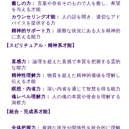
癒しの力：
言葉や存在そのもので人を癒し、希望
を与える才能
カウンセリング才能：
人の話を聞き、適切なアド
バイスを提供する力
精神的サポート力：
困難な状況にある人を精神的
に支える能力
【スピリチュアル・精神系才能】
直感力：
論理を超えた直感で本質を把握する霊的
な能力
精神性理解力：
物質を超えた精神的価値を理解し
伝える才能
瞑想・内省力：
深い内省を通じて智慧を得る能力
魂レベル理解力：
人の魂の本質や使命を理解する
洞察力
【統合・完成系才能】
全体把握力：
複雑な状況や関係性を統合的に理解