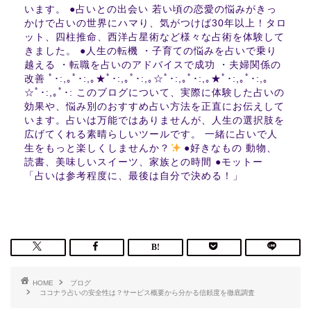
います。 ●占いとの出会い 若い頃の恋愛の悩みがきっ
かけで占いの世界にハマり、気がつけば30年以上！タロ
ット、四柱推命、西洋占星術など様々な占術を体験して
きました。 ●人生の転機 ・子育ての悩みを占いで乗り
越える ・転職を占いのアドバイスで成功 ・夫婦関係の
改善 ﾟ･:,｡ﾟ･:,｡★ﾟ･:,｡ﾟ･:,｡☆ﾟ･:,｡ﾟ･:,｡★ﾟ･:,｡ﾟ･:,｡
☆ﾟ･:,｡ﾟ･: このブログについて、実際に体験した占いの
効果や、悩み別のおすすめ占い方法を正直にお伝えして
います。占いは万能ではありませんが、人生の選択肢を
広げてくれる素晴らしいツールです。 一緒に占いで人
生をもっと楽しくしませんか？
●好きなもの 動物、
読書、美味しいスイーツ、家族との時間 ●モットー
「占いは参考程度に、最後は自分で決める！」
HOME
ブログ
ココナラ占いの安全性は？サービス概要から分かる信頼度を徹底調査