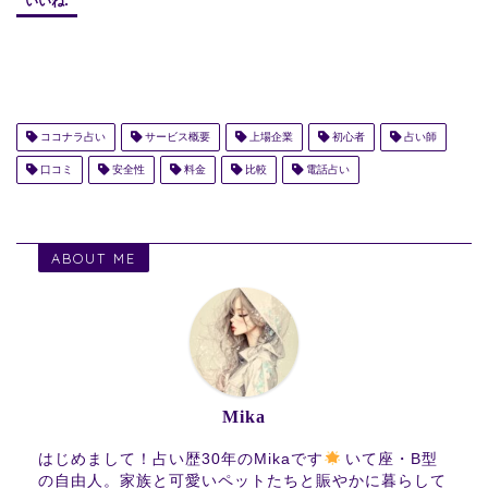
いいね:
ココナラ占い
サービス概要
上場企業
初心者
占い師
口コミ
安全性
料金
比較
電話占い
ABOUT ME
Mika
はじめまして！占い歴30年のMikaです
いて座・B型
の自由人。家族と可愛いペットたちと賑やかに暮らして